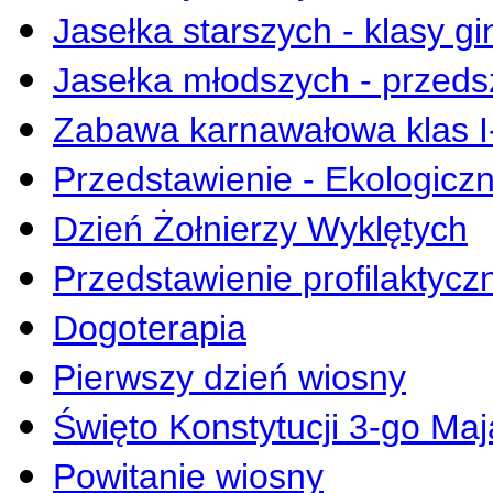
Jasełka starszych - klasy gi
Jasełka młodszych - przeds
Zabawa karnawałowa klas I-
Przedstawienie - Ekologicz
Dzień Żołnierzy Wyklętych
Przedstawienie profilaktyc
Dogoterapia
Pierwszy dzień wiosny
Święto Konstytucji 3-go Maj
Powitanie wiosny