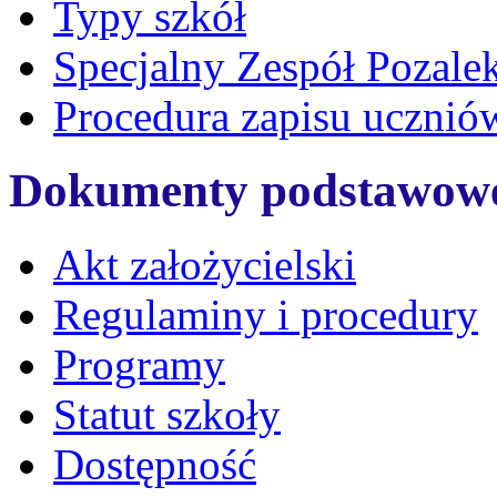
Typy szkół
Specjalny Zespół Pozale
Procedura zapisu ucznió
Dokumenty podstawow
Akt założycielski
Regulaminy i procedury
Programy
Statut szkoły
Dostępność